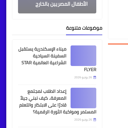
الأطفال المصريين بالخارج
موضوعات متنوعة
أخبار
وزارة الآثار تُعلِن الكشف عن
ميناء الإسكندرية يستقبل
مركز إداري يرجع إلى العصر
السفينة السياحية
الانتقالي الأول
الشراعية العالمية STAR
FLYER
26 يونيو 2026
أخبار
إعداد الطلاب لمجتمع
محافظ الإسكندرية يشارك
المعرفة.. كيف نبني جيلاً
قادرًا على الابتكار والتعلم
في انطلاق فعاليات المؤتمر
المستمر ومواكبة الثورة الرقمية؟
الدولي 57 للحساسية
والمناعة
26 يونيو 2026