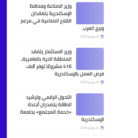
وزير الصناعة ومحافظ
الإسكندرية يتفقدان
أخبار
القلاع الصناعية في مرغم
وبرج العرب
كلية الزراعة بجامعة
25 يونيو 2026
الإسكندرية تعقد المؤتمر
العلمي السادس - الدولي
وزير الاستثمار يتفقد
الثاني للاقتصاد المنزلي
المنطقة الحرة بالعامرية..
416 مشروعًا توفر آلاف
فرص العمل بالإسكندرية
25 يونيو 2026
الإتحاد السكندري
الاتحاد السكندري يواصل
التحول الرقمي وترشيد
نتائجه السلبية وسخط
الطاقة يتصدران أجندة
جماهيري كبير على الجهاز
«خدمة المجتمع» بجامعة
الفني واللاعبين
الإسكندرية
24 يونيو 2026