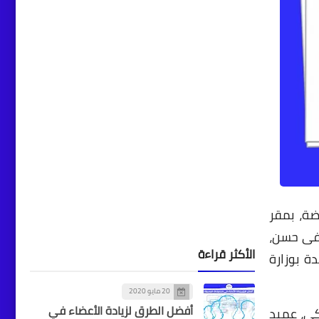
أخبار
محافظ الإسكندرية يشارك
في انطلاق فعاليات المؤتمر
الدولي 57 للحساسية
والمناعة
أخبار
كلية الزراعة بجامعة
ضة، بمقر
الإسكندرية تعقد المؤتمر
طفى حسن،
العلمي السادس - الدولي
الأكثر قراءة
ة بوزارة
الثاني للاقتصاد المنزلي
20 مايو 2020
أفضل الطرق لزيادة الأعضاء في
كي، عميد