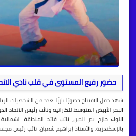
حضور رفيع المستوى في قلب نادي الاتح
شهد حفل الافتتاح حضورًا بارزًا لعدد من الشخصيات الر
البحر الأبيض المتوسط للكاراتيه ونائب رئيس الاتحاد الدو
اللواء حازم بدر الدين، نائب قائد المنطقة الشمالي
بالإسكندرية، والأستاذ إبراهيم شعبان، نائب رئيس مجلس