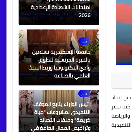
امتحانات الشهادة الإعدادية
2026
أخبار
جامعة الإسكندرية تستعين
بالخبرة الفرنسية لتطوير
وادي التكنولوجيا وربط البحث
العلمي بالصناعة
أخبار
يس اتحاد
رئيس الوزراء يتابع الموقف
. كما حضر
التنفيذي لمشروعات "حياة
والرياضة
كريمة" وملفات التصالح
لتنفيذية
وتراخيص المحال العامة في