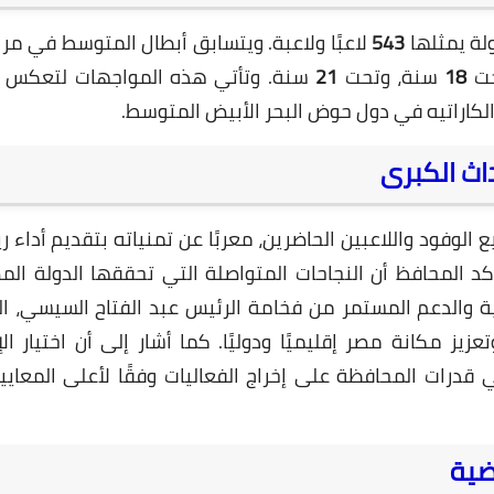
31 مايو 2026
لة يمثلها
543
لاعبًا ولاعبة. ويتسابق أبطال المتوسط في مر
حت
18
سنة، وتحت
21
سنة. وتأتي هذه المواجهات لتعكس 
 الكاراتيه في دول حوض البحر الأبيض المتوسط.
اث الكبرى
لوفود واللاعبين الحاضرين، معربًا عن تمنياته بتقديم أداء ر
31 مايو 2026
د المحافظ أن النجاحات المتواصلة التي تحققها الدولة ال
ية والدعم المستمر من فخامة الرئيس عبد الفتاح السيسي، ا
تعزيز مكانة مصر إقليميًا ودوليًا. كما أشار إلى أن اختيار ا
درات المحافظة على إخراج الفعاليات وفقًا لأعلى المعايير 
ضية
31 مايو 2026