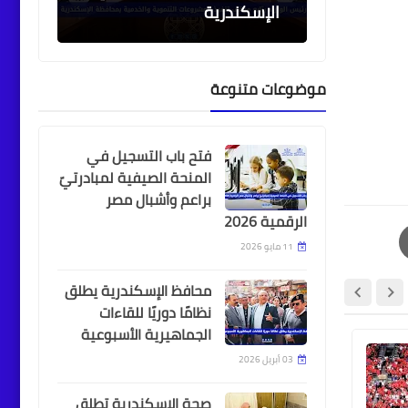
الإسكندرية
موضوعات متنوعة
أخبار
خريطة طريق للوقود البديل:
ميناء الإسكندرية يستقبل
فتح باب التسجيل في
خبراء المنظمة البحرية
المنحة الصيفية لمبادرتيّ
الدولية
براعم وأشبال مصر
الرقمية 2026
11 مايو 2026
أخبار
محافظ الإسكندرية يطلق
مكتبة الإسكندرية تستعرض
نظامًا دوريًا للقاءات
الجماهيرية الأسبوعية
خدماتها الإلكترونية لدعم
الباحثين بالتعاون مع كبرى
03 أبريل 2026
الولايات المتحدة
الاتحا
الجامعات
صحة الإسكندرية تطلق