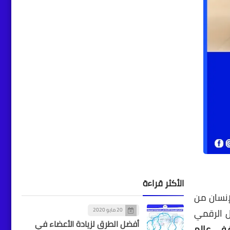
أخبار
البريد المصري يحذر
المواطنين من حملات احتيال
إلكترونية جديدة
أخبار
حي وسط الإسكندرية يقوم
بحملة موسعة للرقابة
والتفتيش على المحلات
الأكثر قراءة
والمطاعم
إنسان من
20 مايو 2020
ل الرقمي
أفضل الطرق لزيادة الأعضاء في
 في عالمٍ