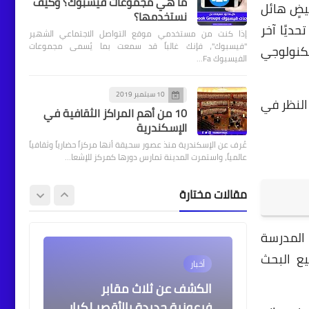
ما هي مجموعات فيسبوك؟ وكيف
يضٍ هائل
نستخدمها؟
مجلس أمناء جامعة
ديًا آخر
إذا كنت من مستخدمي موقع التواصل الاجتماعي الشهير
الإسكندرية الأهلية يعقد
"فيسبوك"، فإنك غالباً قد سمعت بما يُسمى مجموعات
تكنولوجي
اجتماعه الثاني
الفيسبوك Fa…
10 سبتمبر 2019
النظر في
10 من أهم المراكز الثقافية في
الإسكندرية
أخبار
عُرف عن الإسكندرية منذ عصور سحيقة أنها مركزاً حضارياً وثقافياً
عالمياً، واستمرت المدينة تمارس دورها كمركز للإشعا…
خطة استعداد محافظة
الإسكندرية لاستقبال عيد
مقالات مختارة
الأضحى المبارك
المدرسة
ع البحث
أخبار
الكشف عن ثلاث مقابر
فرعونية جديدة بالأقصر لكبار