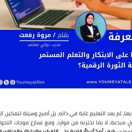
23 مايو 2025
23 مايو 2025
ها، لم يعد التعليم غاية في ذاته، بل أصبح وسيلة لتمكين ال
ٍ مبدعة، لا بما تختزنه من موارد. ومع تسارع موجات التحو
محوري:
كيف نُعدّ أجيالًا قادرة على التفكير والابتكار والمنافسة