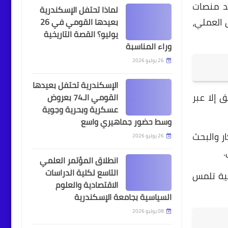
عد منصات
لماذا تحتفل الإسكندرية
 العملي،
بعيدها القومي في 26
أخبار
يوليو؟ القصة التاريخية
وراء المناسبة
حي وسط الإسكندرية يقوم
26 يوليو 2026
بحملة موسعة للرقابة
والتفتيش على المحلات
الإسكندرية تحتفل بعيدها
والمطاعم
 إلا عبر
القومي الـ74 بعروض
عسكرية وبحرية وجوية
وسط حضور جماهيري واسع
ر والبحث
26 يوليو 2026
التوكتوك
.
التوكتوك في الإسكندرية:
انطلاق المؤتمر العلمي
ضجيج الفوضى أم مصدر
التاسع لكلية الدراسات
ية تلمس
الرزق؟ جدل يمزق عروس
الاقتصادية والعلوم
البحر الأبيض
السياسية بجامعة الإسكندرية
08 يوليو 2026