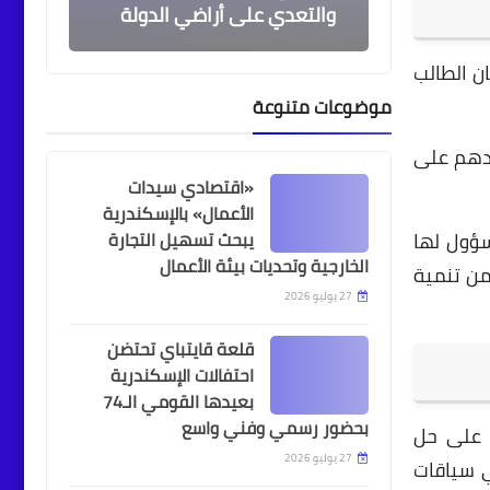
والتعدي على أراضي الدولة
ن الطالب
موضوعات متنوعة
أحداث وفعاليات
رئيس جامعة الإسكندرية
عدهم على
يشهد افتتاح المؤتمر
«اقتصادي سيدات
العشرين للمنظمة الدولية
الأعمال» بالإسكندرية
للبيئات التقليدية
يبحث تسهيل التجارة
سؤول لها
الخارجية وتحديات بيئة الأعمال
من تنمية
27 يوليو 2026
قلعة قايتباي تحتضن
أخبار
احتفالات الإسكندرية
بعيدها القومي الـ74
البريد المصري يحذر
بحضور رسمي وفني واسع
المواطنين من حملات احتيال
 على حل
إلكترونية جديدة
27 يوليو 2026
ي سياقات